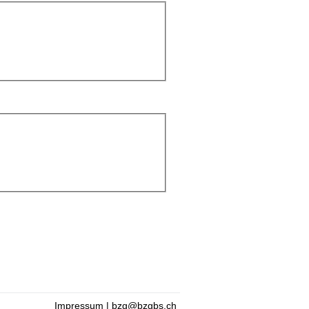
Impressum
|
bzg@bzgbs.ch